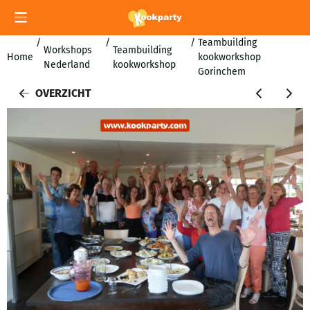
Cookievoorkeuren zijn momenteel gesloten.
/
/
/
Teambuilding
Workshops
Teambuilding
Home
kookworkshop
Nederland
kookworkshop
Gorinchem
OVERZICHT