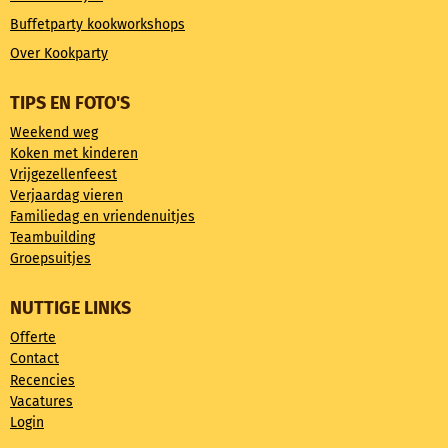
Buffetparty kookworkshops
Over Kookparty
TIPS EN FOTO'S
Weekend weg
Koken met kinderen
Vrijgezellenfeest
Verjaardag vieren
Familiedag en vriendenuitjes
Teambuilding
Groepsuitjes
NUTTIGE LINKS
Offerte
Contact
Recencies
Vacatures
Login