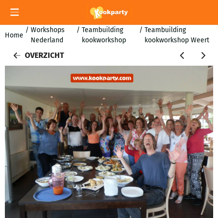
Cookievoorkeuren zijn momenteel gesloten.
/
Workshops
/
Teambuilding
/
Teambuilding
Home
Nederland
kookworkshop
kookworkshop Weert
OVERZICHT