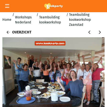
Cookievoorkeuren zijn momenteel gesloten.
/
/
/
Teambuilding
Workshops
Teambuilding
Home
kookworkshop
Nederland
kookworkshop
Zaanstad
OVERZICHT