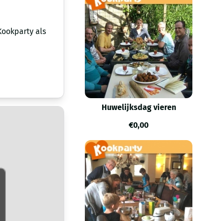
Kookparty als
Huwelijksdag vieren
€
0,00