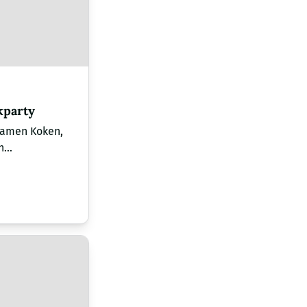
kparty
Samen Koken,
...