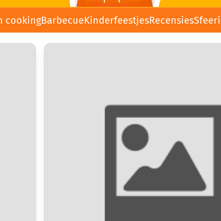
n cooking
Barbecue
Kinderfeestjes
Recensies
Sfeer