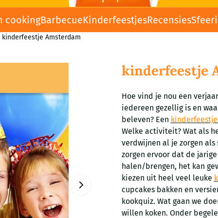
n cooking
Barbecue
Kinderfeestjes
Recensies
Sfeer
kinderfeestje Amsterdam
kinderfeestje
Hoe vind je nou een verjaa
iedereen gezellig is en waa
beleven? Een
kinderfeestje
Welke activiteit? Wat als h
verdwijnen al je zorgen als
zorgen ervoor dat de jarig
halen/brengen, het kan gew
kiezen uit heel veel leuke
cupcakes bakken en versier
kookquiz. Wat gaan we doen
willen koken. Onder begele