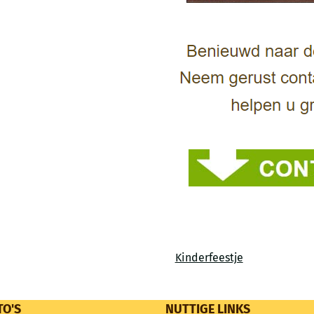
Kinderfeestje
TO'S
NUTTIGE LINKS