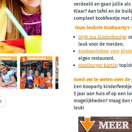
verdeeld en gaan jullie als
Klaar? Aan tafel en de buik
compleet kookfeestje met 
Onze leukste Kookparty’s v
High tea kinderfeestje
: 
leuk voor de meiden.
Kookworkshop voor kind
eigen restaurant.
Hamburger Battle
: topid
Goed om te weten over de 
Een Kooparty kinderfeestje
5 jaar aan huis of op een l
mogelijkheden? Vraag dan v
IT
leuk!