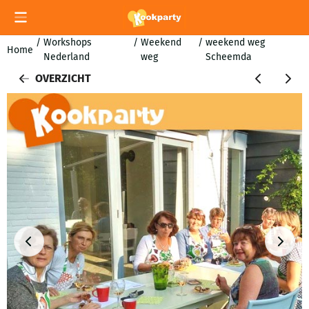
Cookievoorkeuren zijn momenteel gesloten.
/
Workshops
/
Weekend
/
weekend weg
Home
Nederland
weg
Scheemda
OVERZICHT