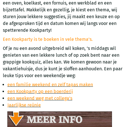
een oven, koelkast, een fornuis, een werkblad en een
bijzettafel. Makkelijk en gezellig, je kiest een thema, wij
sturen jouw lekkere suggesties, jij maakt een keuze en op
de afgesproken tijd en datum komen wij langs voor een
spetterende Kookparty!
Een Kookparty is te boeken in vele thema’s.
Of je nu een avond uitgebreid wil koken, ’s middags wil
genieten van een lekkere lunch of op zoek bent naar een
grappige kookquiz, alles kan. We komen gewoon naar je
vakantiehuisje, dus je kunt je sloffen aanhouden. Een paar
leuke tips voor een weekendje weg:
e
en familie weekend en zelf tapas maken
e
en Kookparty op een boerderij
een weekend weg met collega's
Jaarlijkse reünie