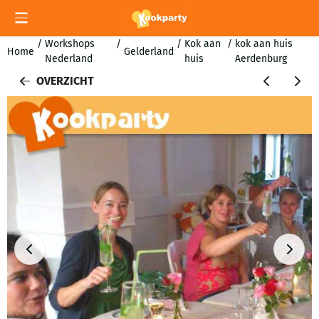
Cookievoorkeuren zijn momenteel gesloten.
/
Workshops
/
/
Kok aan
/
kok aan huis
Home
Gelderland
Nederland
huis
Aerdenburg
OVERZICHT