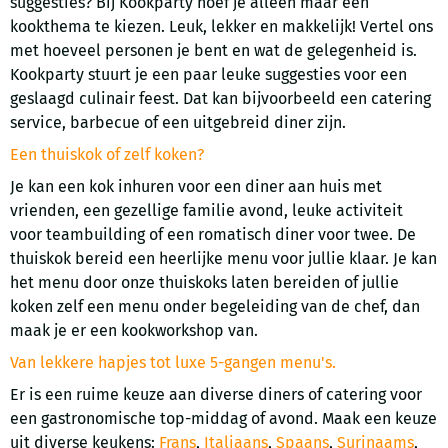
suggesties? Bij Kookparty hoef je alleen maar een
kookthema te kiezen. Leuk, lekker en makkelijk! Vertel ons
met hoeveel personen je bent en wat de gelegenheid is.
Kookparty stuurt je een paar leuke suggesties voor een
geslaagd culinair feest. Dat kan bijvoorbeeld een catering
service, barbecue of een uitgebreid diner zijn.
Een thuiskok of zelf koken?
Je kan een kok inhuren voor een diner aan huis met
vrienden, een gezellige familie avond, leuke activiteit
voor teambuilding of een romatisch diner voor twee. De
thuiskok bereid een heerlijke menu voor jullie klaar. Je kan
het menu door onze thuiskoks laten bereiden of jullie
koken zelf een menu onder begeleiding van de chef, dan
maak je er een kookworkshop van.
Van lekkere hapjes tot luxe 5-gangen menu's.
Er is een ruime keuze aan diverse diners of catering voor
een gastronomische top-middag of avond. Maak een keuze
uit diverse keukens:
Frans
,
Italiaans
,
Spaans
,
Surinaams
,