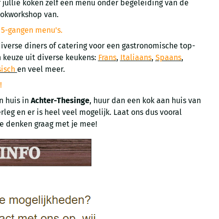
f jullie koken zelf een menu onder begeleiding van de
ookworkshop van.
e 5-gangen menu's.
diverse diners of catering voor een gastronomische top-
 keuze uit diverse keukens:
Frans
,
Italiaans
,
Spaans
,
sisch
en veel meer.
!
n huis in
Achter-Thesinge
, huur dan een kok aan huis van
rleg en er is heel veel mogelijk. Laat ons dus vooral
we denken graag met je mee!