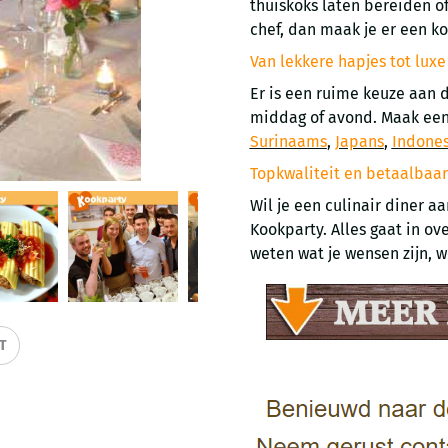
thuiskoks laten bereiden o
chef, dan maak je er een k
Van lekkere hapjes tot lux
Er is een ruime keuze aan 
middag of avond. Maak een
Surinaams
,
Japans
,
Indone
Topkwaliteit en betaalbaar
Wil je een culinair diner aa
Kookparty. Alles gaat in ove
weten wat je wensen zijn, 
IT