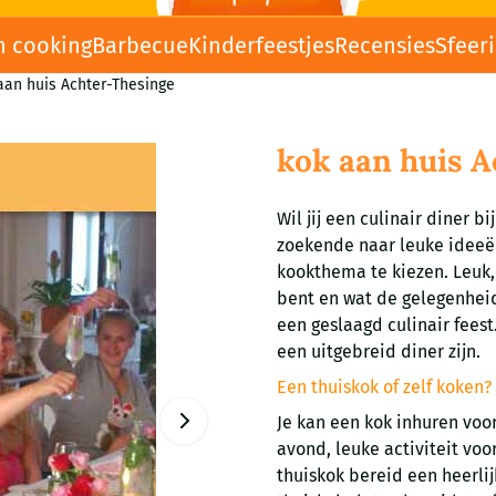
n cooking
Barbecue
Kinderfeestjes
Recensies
Sfeer
aan huis Achter-Thesinge
kok aan huis 
Wil jij een culinair diner bij
zoekende naar leuke ideeën
kookthema te kiezen. Leuk,
bent en wat de gelegenheid 
een geslaagd culinair feest
een uitgebreid diner zijn.
Een thuiskok of zelf koken?
Je kan een kok inhuren voor
avond, leuke activiteit vo
thuiskok bereid een heerlij