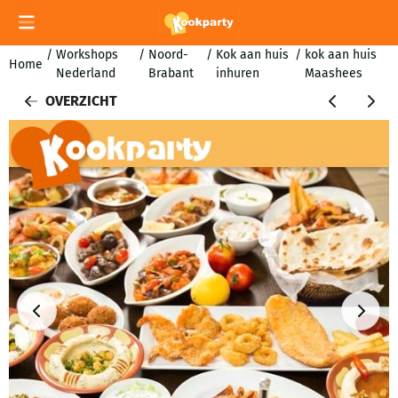
Cookievoorkeuren zijn momenteel gesloten.
/
Workshops
/
Noord-
/
Kok aan huis
/
kok aan huis
Home
Nederland
Brabant
inhuren
Maashees
OVERZICHT