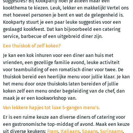
suggesties? Bij Kookparty hoef je alleen maar een
kookthema te kiezen. Leuk, lekker en makkelijk! Vertel ons
met hoeveel personen je bent en wat de gelegenheid is.
Kookparty stuurt je een paar leuke suggesties voor een
geslaagd kookfeest. Dat kan bijvoorbeeld een catering
service, barbecue of een uitgebreid diner zijn.
Een thuiskok of zelf koken?
Je kan een kok inhuren voor een diner aan huis met
vrienden, een gezellige familie avond, leuke activiteit
voor teambuilding of een romatisch diner voor twee. De
thuiskok bereid een heerlijke menu voor jullie klaar. Je kan
het menu door onze thuiskoks laten bereiden of jullie
koken zelf een menu onder begeleiding van de chef, dan
maak je er een kookworkshop van.
Van lekkere hapjes tot luxe 5-gangen menu's.
Er is een ruime keuze aan diverse diners of catering voor
een gastronomische top-middag of avond. Maak een keuze
uit diverse keukens:
Frans
,
Italiaans
,
Spaans
,
Surinaams
,