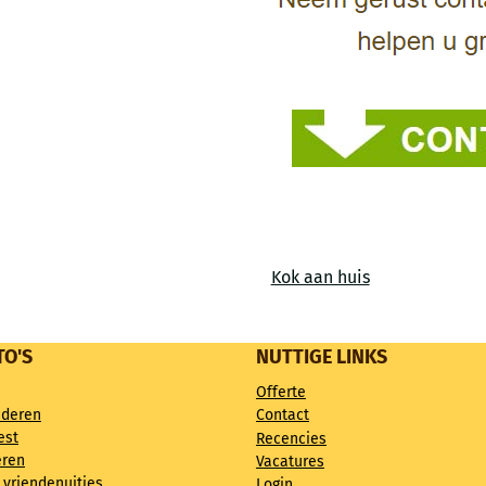
Kok aan huis
TO'S
NUTTIGE LINKS
Offerte
nderen
Contact
est
Recencies
eren
Vacatures
 vriendenuitjes
Login