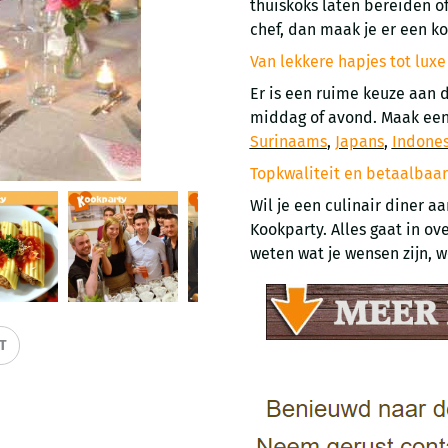
thuiskoks laten bereiden o
chef, dan maak je er een k
Van lekkere hapjes tot lux
Er is een ruime keuze aan 
middag of avond. Maak een
Surinaams
,
Japans
,
Indone
Topkwaliteit en betaalbaar
Wil je een culinair diner aa
Kookparty. Alles gaat in ove
weten wat je wensen zijn, 
IT