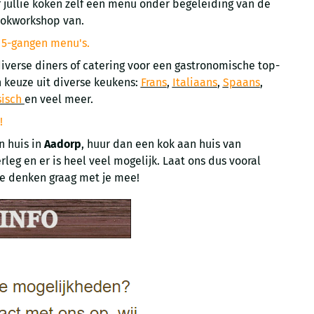
f jullie koken zelf een menu onder begeleiding van de
ookworkshop van.
e 5-gangen menu's.
diverse diners of catering voor een gastronomische top-
 keuze uit diverse keukens:
Frans
,
Italiaans
,
Spaans
,
sisch
en veel meer.
!
n huis in
Aadorp
, huur dan een kok aan huis van
rleg en er is heel veel mogelijk. Laat ons dus vooral
we denken graag met je mee!