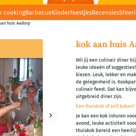
n cooking
Barbecue
Kinderfeestjes
Recensies
Sfeer
aan huis Aadorp
kok aan huis 
Wil jij een culinair diner bij
leuke ideeën of suggesties
kiezen. Leuk, lekker en mak
de gelegenheid is. Kookpar
culinair feest. Dat kan bij
uitgebreid diner zijn.
Een thuiskok of zelf koken?
Je kan een kok inhuren voor
avond, leuke activiteit vo
thuiskok bereid een heerlij