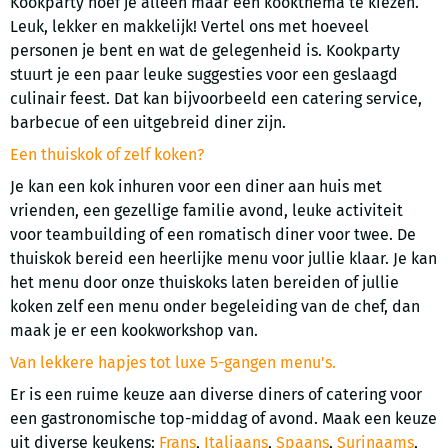
Kookparty hoef je alleen maar een kookthema te kiezen.
Leuk, lekker en makkelijk! Vertel ons met hoeveel
personen je bent en wat de gelegenheid is. Kookparty
stuurt je een paar leuke suggesties voor een geslaagd
culinair feest. Dat kan bijvoorbeeld een catering service,
barbecue of een uitgebreid diner zijn.
Een thuiskok of zelf koken?
Je kan een kok inhuren voor een diner aan huis met
vrienden, een gezellige familie avond, leuke activiteit
voor teambuilding of een romatisch diner voor twee. De
thuiskok bereid een heerlijke menu voor jullie klaar. Je kan
het menu door onze thuiskoks laten bereiden of jullie
koken zelf een menu onder begeleiding van de chef, dan
maak je er een kookworkshop van.
Van lekkere hapjes tot luxe 5-gangen menu's.
Er is een ruime keuze aan diverse diners of catering voor
een gastronomische top-middag of avond. Maak een keuze
uit diverse keukens:
Frans
,
Italiaans
,
Spaans
,
Surinaams
,