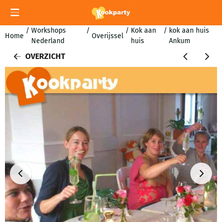
Cookievoorkeuren zijn momenteel gesloten.
/
Workshops
/
/
Kok aan
/
kok aan huis
Home
Overijssel
Nederland
huis
Ankum
OVERZICHT