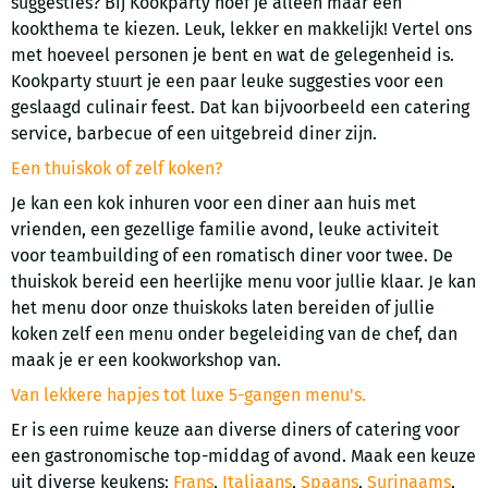
suggesties? Bij Kookparty hoef je alleen maar een
kookthema te kiezen. Leuk, lekker en makkelijk! Vertel ons
met hoeveel personen je bent en wat de gelegenheid is.
Kookparty stuurt je een paar leuke suggesties voor een
geslaagd culinair feest. Dat kan bijvoorbeeld een catering
service, barbecue of een uitgebreid diner zijn.
Een thuiskok of zelf koken?
Je kan een kok inhuren voor een diner aan huis met
vrienden, een gezellige familie avond, leuke activiteit
voor teambuilding of een romatisch diner voor twee. De
thuiskok bereid een heerlijke menu voor jullie klaar. Je kan
het menu door onze thuiskoks laten bereiden of jullie
koken zelf een menu onder begeleiding van de chef, dan
maak je er een kookworkshop van.
Van lekkere hapjes tot luxe 5-gangen menu's.
Er is een ruime keuze aan diverse diners of catering voor
een gastronomische top-middag of avond. Maak een keuze
uit diverse keukens:
Frans
,
Italiaans
,
Spaans
,
Surinaams
,