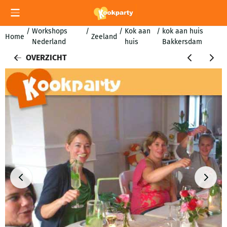
Cookievoorkeuren zijn momenteel gesloten.
/
Workshops
/
/
Kok aan
/
kok aan huis
Home
Zeeland
Nederland
huis
Bakkersdam
OVERZICHT