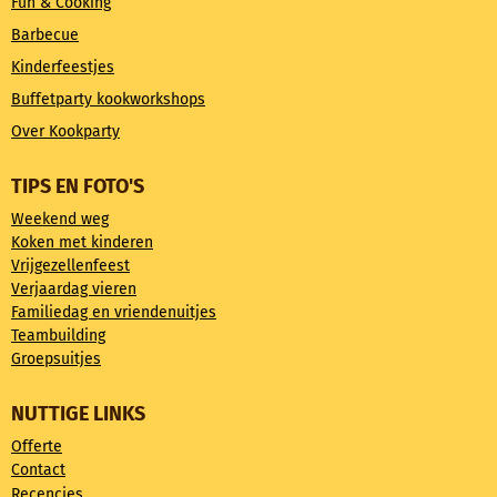
Fun & Cooking
Barbecue
Kinderfeestjes
Buffetparty kookworkshops
Over Kookparty
TIPS EN FOTO'S
Weekend weg
Koken met kinderen
Vrijgezellenfeest
Verjaardag vieren
Familiedag en vriendenuitjes
Teambuilding
Groepsuitjes
NUTTIGE LINKS
Offerte
Contact
Recencies