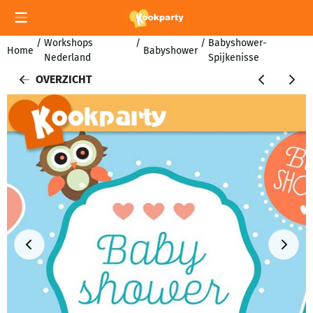
Cookievoorkeuren zijn momenteel gesloten.
/
Workshops
/
/
Babyshower-
Home
Babyshower
Nederland
Spijkenisse
OVERZICHT