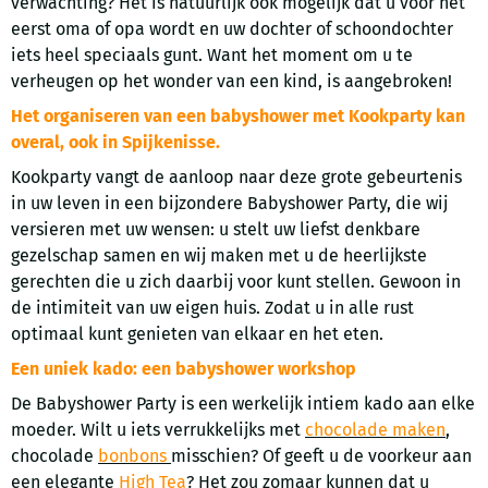
verwachting? Het is natuurlijk ook mogelijk dat u voor het
eerst oma of opa wordt en uw dochter of schoondochter
iets heel speciaals gunt. Want het moment om u te
verheugen op het wonder van een kind, is aangebroken!
Het organiseren van een babyshower met Kookparty kan
overal, ook in Spijkenisse.
Kookparty vangt de aanloop naar deze grote gebeurtenis
in uw leven in een bijzondere Babyshower Party, die wij
versieren met uw wensen: u stelt uw liefst denkbare
gezelschap samen en wij maken met u de heerlijkste
gerechten die u zich daarbij voor kunt stellen. Gewoon in
de intimiteit van uw eigen huis. Zodat u in alle rust
optimaal kunt genieten van elkaar en het eten.
Een uniek kado: een babyshower workshop
De Babyshower Party is een werkelijk intiem kado aan elke
moeder. Wilt u iets verrukkelijks met
chocolade maken
,
chocolade
bonbons
misschien? Of geeft u de voorkeur aan
een elegante
High Tea
? Het zou zomaar kunnen dat u