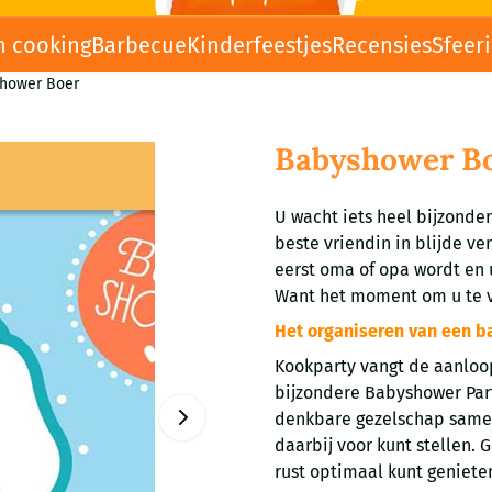
n cooking
Barbecue
Kinderfeestjes
Recensies
Sfeer
hower Boer
Babyshower B
U wacht iets heel bijzonder
beste vriendin in blijde ve
eerst oma of opa wordt en 
Want het moment om u te v
Het organiseren van een b
Kookparty vangt de aanloop
bijzondere Babyshower Party
denkbare gezelschap samen 
daarbij voor kunt stellen. 
rust optimaal kunt geniete