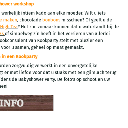
shower workshop
 werkelijk intiem kado aan elke moeder. Wilt u iets
e maken
, chocolade
bonbons
misschien? Of geeft u de
High Tea
? Het zou zomaar kunnen dat u watertandt bij de
as
of simpelweg zin heeft in het versieren van allerlei
 kookconsulent van Kookparty stelt met plezier een
y voor u samen, geheel op maat gemaakt.
 in een Kookparty
rden zorgvuldig verwerkt in een onvergetelijke
t er met liefde voor dat u straks met een glimlach terug
ijdens de Babyshower Party. De foto’s op schoot en uw
men!