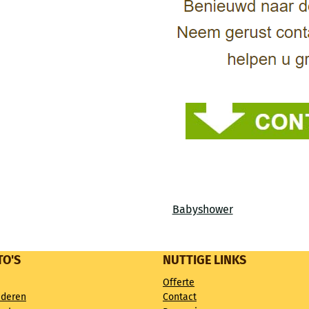
Babyshower
TO'S
NUTTIGE LINKS
Offerte
nderen
Contact