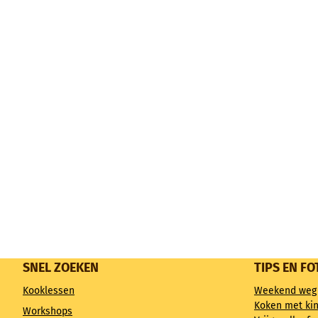
SNEL ZOEKEN
TIPS EN FO
Kooklessen
Weekend weg
Koken met ki
Workshops