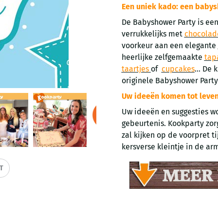
Een uniek kado: een baby
De Babyshower Party is een
verrukkelijks met
chocolad
voorkeur aan een elegante
heerlijke zelfgemaakte
tap
taartjes
of
cupcakes
... De
originele Babyshower Part
Uw ideeën komen tot leven
Uw ideeën en suggesties wo
gebeurtenis. Kookparty zorg
zal kijken op de voorpret t
kersverse kleintje in de ar
IT