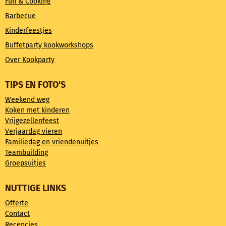
Fun & Cooking
Barbecue
Kinderfeestjes
Buffetparty kookworkshops
Over Kookparty
TIPS EN FOTO'S
Weekend weg
Koken met kinderen
Vrijgezellenfeest
Verjaardag vieren
Familiedag en vriendenuitjes
Teambuilding
Groepsuitjes
NUTTIGE LINKS
Offerte
Contact
Recencies