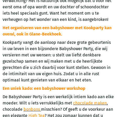
verwachting? Het is natuurlijk ook mogelijk dat u voor het
eerst oma of opa wordt en uw dochter of schoondochter
iets heel speciaals gunt. Want het moment om u te
verheugen op het wonder van een kind, is aangebroken!
Het organiseren van een babyshower met Kookparty kan
overal, ook in Glane-Beekhoek.
Kookparty vangt de aanloop naar deze grote gebeurtenis
in uw leven in een bijzondere Babyshower Party, die wij
versieren met uw wensen: u stelt uw liefst denkbare
gezelschap samen en wij maken met u de heerlijkste
gerechten die u zich daarbij voor kunt stellen. Gewoon in
de intimiteit van uw eigen huis. Zodat u in alle rust
optimaal kunt genieten van elkaar en het eten.
Een uniek kado: een babyshower workshop
De Babyshower Party is een werkelijk intiem kado aan elke
moeder. Wilt u iets verrukkelijks met
chocolade maken
,
chocolade
bonbons
misschien? Of geeft u de voorkeur aan
een elegante
High Tea
? Het zou zomaar kunnen dat u