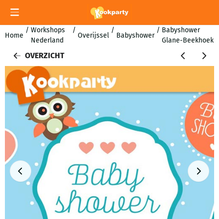
Cookievoorkeuren zijn momenteel gesloten.
/
Workshops
/
/
/
Babyshower
Home
Overijssel
Babyshower
Nederland
Glane-Beekhoek
OVERZICHT