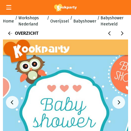
Cookievoorkeuren zijn momenteel gesloten.
/
Workshops
/
/
/
Babyshower
Home
Overijssel
Babyshower
Nederland
Heetveld
OVERZICHT