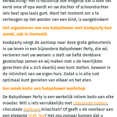
verwachting? Het is natuurlijk ook mogelijk dat u voor het
eerst oma of opa wordt en uw dochter of schoondochter
iets heel speciaals gunt. Want het moment om u te
verheugen op het wonder van een kind, is aangebroken!
Het organiseren van een babyshower met Kookparty kan
overal, ook in Heetveld.
Kookparty vangt de aanloop naar deze grote gebeurtenis
in uw leven in een bijzondere Babyshower Party, die wij
versieren met uw wensen: u stelt uw liefst denkbare
gezelschap samen en wij maken met u de heerlijkste
gerechten die u zich daarbij voor kunt stellen. Gewoon in
de intimiteit van uw eigen huis. Zodat u in alle rust
optimaal kunt genieten van elkaar en het eten.
Een uniek kado: een babyshower workshop
De Babyshower Party is een werkelijk intiem kado aan elke
moeder. Wilt u iets verrukkelijks met
chocolade maken
,
chocolade
bonbons
misschien? Of geeft u de voorkeur aan
een elegante
High Tea
? Het zou zomaar kunnen dat u