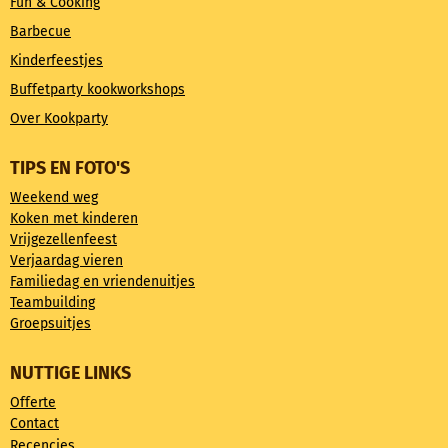
Fun & Cooking
Barbecue
Kinderfeestjes
Buffetparty kookworkshops
Over Kookparty
TIPS EN FOTO'S
Weekend weg
Koken met kinderen
Vrijgezellenfeest
Verjaardag vieren
Familiedag en vriendenuitjes
Teambuilding
Groepsuitjes
NUTTIGE LINKS
Offerte
Contact
Recencies