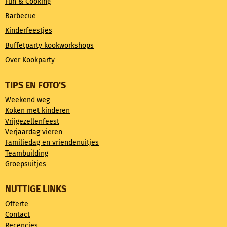
Fun & Cooking
Barbecue
Kinderfeestjes
Buffetparty kookworkshops
Over Kookparty
TIPS EN FOTO'S
Weekend weg
Koken met kinderen
Vrijgezellenfeest
Verjaardag vieren
Familiedag en vriendenuitjes
Teambuilding
Groepsuitjes
NUTTIGE LINKS
Offerte
Contact
Recencies