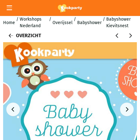
Cookievoorkeuren zijn momenteel gesloten.
/
Workshops
/
/
/
Babyshower
Home
Overijssel
Babyshower
Nederland
Kievitsnest
OVERZICHT