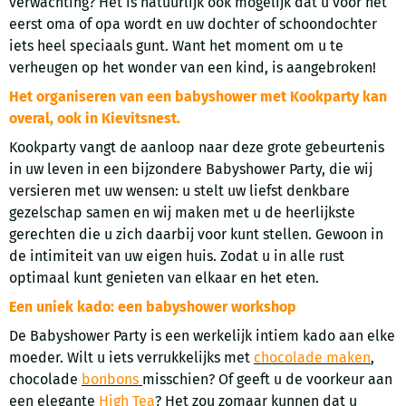
verwachting? Het is natuurlijk ook mogelijk dat u voor het
eerst oma of opa wordt en uw dochter of schoondochter
iets heel speciaals gunt. Want het moment om u te
verheugen op het wonder van een kind, is aangebroken!
Het organiseren van een babyshower met Kookparty kan
overal, ook in Kievitsnest.
Kookparty vangt de aanloop naar deze grote gebeurtenis
in uw leven in een bijzondere Babyshower Party, die wij
versieren met uw wensen: u stelt uw liefst denkbare
gezelschap samen en wij maken met u de heerlijkste
gerechten die u zich daarbij voor kunt stellen. Gewoon in
de intimiteit van uw eigen huis. Zodat u in alle rust
optimaal kunt genieten van elkaar en het eten.
Een uniek kado: een babyshower workshop
De Babyshower Party is een werkelijk intiem kado aan elke
moeder. Wilt u iets verrukkelijks met
chocolade maken
,
chocolade
bonbons
misschien? Of geeft u de voorkeur aan
een elegante
High Tea
? Het zou zomaar kunnen dat u