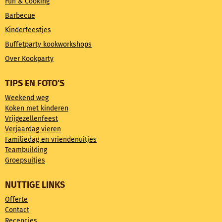
Fun & Cooking
Barbecue
Kinderfeestjes
Buffetparty kookworkshops
Over Kookparty
TIPS EN FOTO'S
Weekend weg
Koken met kinderen
Vrijgezellenfeest
Verjaardag vieren
Familiedag en vriendenuitjes
Teambuilding
Groepsuitjes
NUTTIGE LINKS
Offerte
Contact
Recencies