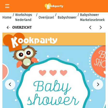
Cookievoorkeuren zijn momenteel gesloten.
/
Workshops
/
/
/
Babyshower
Home
Overijssel
Babyshower
Nederland
Markelosebroek
OVERZICHT