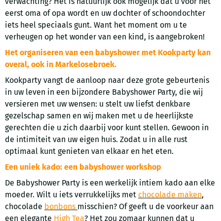
verwachting? Het is natuurlijk ook mogelijk dat u voor het
eerst oma of opa wordt en uw dochter of schoondochter
iets heel speciaals gunt. Want het moment om u te
verheugen op het wonder van een kind, is aangebroken!
Het organiseren van een babyshower met Kookparty kan
overal, ook in Markelosebroek.
Kookparty vangt de aanloop naar deze grote gebeurtenis
in uw leven in een bijzondere Babyshower Party, die wij
versieren met uw wensen: u stelt uw liefst denkbare
gezelschap samen en wij maken met u de heerlijkste
gerechten die u zich daarbij voor kunt stellen. Gewoon in
de intimiteit van uw eigen huis. Zodat u in alle rust
optimaal kunt genieten van elkaar en het eten.
Een uniek kado: een babyshower workshop
De Babyshower Party is een werkelijk intiem kado aan elke
moeder. Wilt u iets verrukkelijks met
chocolade maken
,
chocolade
bonbons
misschien? Of geeft u de voorkeur aan
een elegante
High Tea
? Het zou zomaar kunnen dat u