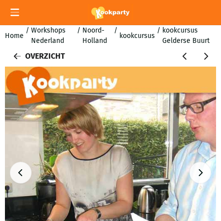
Cookievoorkeuren zijn momenteel gesloten.
/
Workshops
/
Noord-
/
/
kookcursus
Home
kookcursus
Nederland
Holland
Gelderse Buurt
OVERZICHT