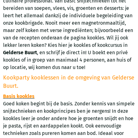
culinaire professional. Van basic snijtechnieken tot het
bereiden van soepen, vlees, vis, groenten en desserts: je
leert het allemaal dankzij de individuele begeleiding van
onze kookbrigade. Nooit meer een magnetronmaaltijd,
maar zelf koken met verse ingrediënten; bijvoorbeeld een
van de recepten onderaan de pagina kookles. Wil jij ook
lekker leren koken? Kies hier je kookles of kookcursus in
Gelderse Buurt
, en schrijf je direct in! U boekt een privé
kookles of in groep van maximaal 4 personen, aan huis of
op locatie, wij komen dus naar u toe!
Kookparty kooklessen in de omgeving van Gelderse
Buurt.
Basis kookles
Goed koken begint bij de basis. Zonder kennis van simpele
snijtechnieken en kookprincipes ben je nergens! In deze
kookles leer je onder andere hoe je groenten snijdt en hoe
je pasta, rijst en aardappelen kookt. Ook eenvoudige
technieken zoals pureren komen aan bod. Ideaal voor