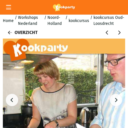
Cookievoorkeuren zijn momenteel gesloten.
/
Workshops
/
Noord-
/
/
kookcursus Oud-
Home
kookcursus
Nederland
Holland
Loosdrecht
OVERZICHT