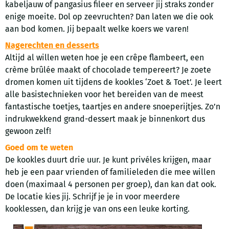
kabeljauw of pangasius fileer en serveer jij straks zonder
enige moeite. Dol op zeevruchten? Dan laten we die ook
aan bod komen. Jij bepaalt welke koers we varen!
Nagerechten en desserts
Altijd al willen weten hoe je een crêpe flambeert, een
crème brûlée maakt of chocolade tempereert? Je zoete
dromen komen uit tijdens de kookles ‘Zoet & Toet’. Je leert
alle basistechnieken voor het bereiden van de meest
fantastische toetjes, taartjes en andere snoeperijtjes. Zo’n
indrukwekkend grand-dessert maak je binnenkort dus
gewoon zelf!
Goed om te weten
De kookles duurt drie uur. Je kunt privéles krijgen, maar
heb je een paar vrienden of familieleden die mee willen
doen (maximaal 4 personen per groep), dan kan dat ook.
De locatie kies jij. Schrijf je je in voor meerdere
kooklessen, dan krijg je van ons een leuke korting.