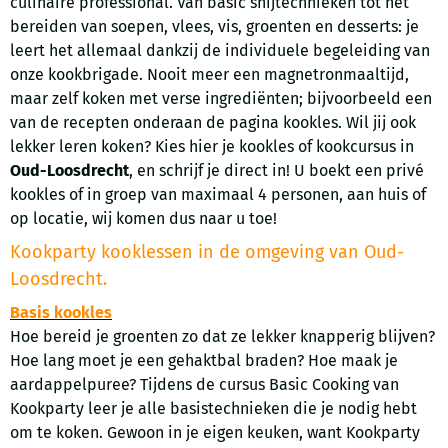
culinaire professional. Van basic snijtechnieken tot het
bereiden van soepen, vlees, vis, groenten en desserts: je
leert het allemaal dankzij de individuele begeleiding van
onze kookbrigade. Nooit meer een magnetronmaaltijd,
maar zelf koken met verse ingrediënten; bijvoorbeeld een
van de recepten onderaan de pagina kookles. Wil jij ook
lekker leren koken? Kies hier je kookles of kookcursus in
Oud-Loosdrecht
, en schrijf je direct in! U boekt een privé
kookles of in groep van maximaal 4 personen, aan huis of
op locatie, wij komen dus naar u toe!
Kookparty kooklessen in de omgeving van Oud-
Loosdrecht.
Basis kookles
Hoe bereid je groenten zo dat ze lekker knapperig blijven?
Hoe lang moet je een gehaktbal braden? Hoe maak je
aardappelpuree? Tijdens de cursus Basic Cooking van
Kookparty leer je alle basistechnieken die je nodig hebt
om te koken. Gewoon in je eigen keuken, want Kookparty