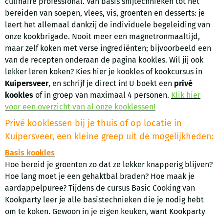
culinaire professional. Van basis snijtechnieken tot het
bereiden van soepen, vlees, vis, groenten en desserts: je
leert het allemaal dankzij de individuele begeleiding van
onze kookbrigade. Nooit meer een magnetronmaaltijd,
maar zelf koken met verse ingrediënten; bijvoorbeeld een
van de recepten onderaan de pagina kookles. Wil jij ook
lekker leren koken? Kies hier je kookles of kookcursus in
Kuipersveer
, en schrijf je direct in! U boekt een
privé
kookles
of in groep van maximaal 4 personen.
Klik hier
voor een overzicht van al onze kooklessen!
Privé kooklessen bij je thuis of op locatie in
Kuipersveer, een kleine greep uit de mogelijkheden:
Basis kookles
Hoe bereid je groenten zo dat ze lekker knapperig blijven?
Hoe lang moet je een gehaktbal braden? Hoe maak je
aardappelpuree? Tijdens de cursus Basic Cooking van
Kookparty leer je alle basistechnieken die je nodig hebt
om te koken. Gewoon in je eigen keuken, want Kookparty