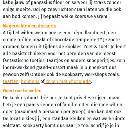
kabeljauw of pangasius fileer en serveer jij straks zonder
enige moeite. Dol op zeevruchten? Dan laten we die ook
aan bod komen. Jij bepaalt welke koers we varen!
Nagerechten en desserts
Altijd al willen weten hoe je een crêpe flambeert, een
crème brûlée maakt of chocolade tempereert? Je zoete
dromen komen uit tijdens de kookles ‘Zoet & Toet’. Je leert
alle basistechnieken voor het bereiden van de meest
fantastische toetjes, taartjes en andere snoeperijtjes. Zo’n
indrukwekkend grand-dessert maak je binnenkort dus
gewoon zelf! Ontdek ook de Kookparty workshops zoals:
taarten
,
bonbons
of
koken met chocolade
.
Goed om te weten
De kookles duurt drie uur. Je kunt privéles krijgen, maar
heb je een paar vrienden of familieleden die mee willen
doen (maximaal 4 personen per groep), dan kan dat ook.
De locatie kies jij , een standaarkeuken en wat werkruimte
volstaat. Kookparty komt dus naar je toe. Schrijf je je in