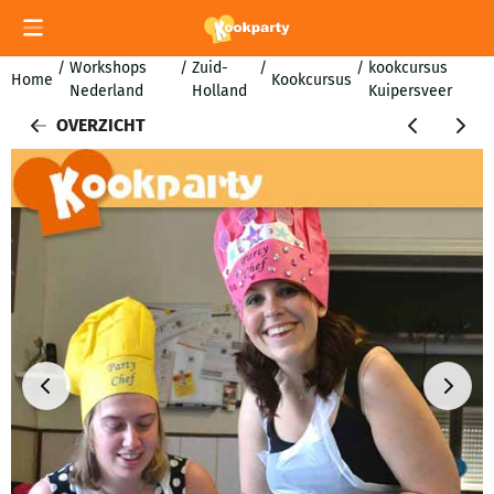
Cookievoorkeuren zijn momenteel gesloten.
/
Workshops
/
Zuid-
/
/
kookcursus
Home
Kookcursus
Nederland
Holland
Kuipersveer
OVERZICHT